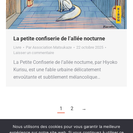
La petite confiserie de l’allée nocturne
Livre
Par
Association Matsukaze
22 octobre 2025
Laisser un commentaire
La Petite Confiserie de l’allée nocturne, par Hiyoko
Kurisu, est une fable urbaine délicatement
envoûtante et subtilement mélancolique…
1
2
→
Nous utilisons des cookies pour vous garantir la meilleure
expérience sur notre site web. Si vous continuez à utiliser ce