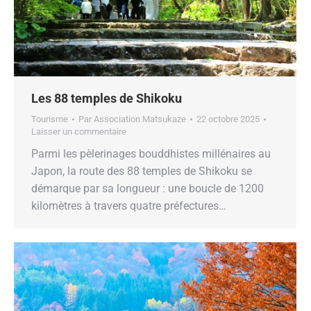
Les 88 temples de Shikoku
Tourisme
Par
Association Matsukaze
22 octobre 2025
Laisser un commentaire
Parmi les pèlerinages bouddhistes millénaires au
Japon, la route des 88 temples de Shikoku se
démarque par sa longueur : une boucle de 1200
kilomètres à travers quatre préfectures…