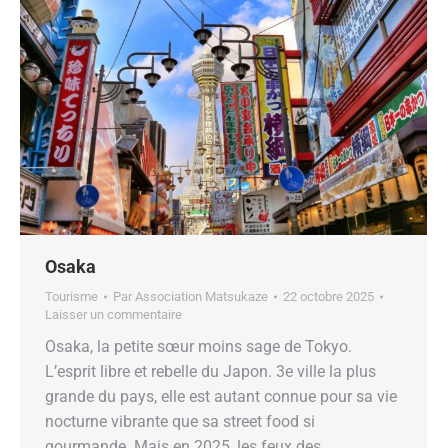
Osaka
Tourisme
Par
Association Matsukaze
22 octobre 2025
Laisser un commentaire
Osaka, la petite sœur moins sage de Tokyo.
Lʼesprit libre et rebelle du Japon. 3e ville la plus
grande du pays, elle est autant connue pour sa vie
nocturne vibrante que sa street food si
gourmande. Mais en 2025, les feux des