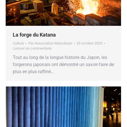
La forge du Katana
Culture
Par
Association Matsukaze
23 octobre 2025
Laisser un commentaire
Tout au long de la longue histoire du Japon, les
forgerons japonais ont démontré un savoir-faire de
plus en plus raffiné…