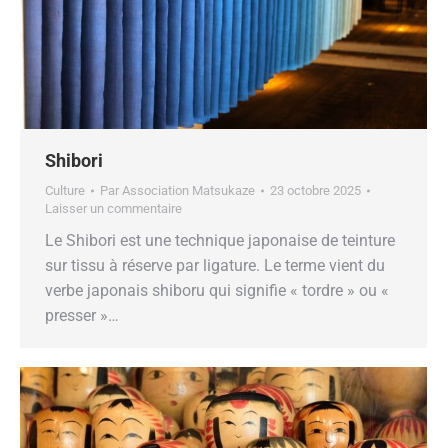
Shibori
Culture
Par
Association Matsukaze
23 octobre 2025
Laisser un commentaire
Le Shibori est une technique japonaise de teinture
sur tissu à réserve par ligature. Le terme vient du
verbe japonais shiboru qui signifie « tordre » ou «
presser »…