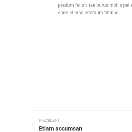
pretium felis vitae purus mollis pe
enim et eros interdum finibus.
Navigation
PRÉCÉDENT
de
Etiam accumsan
Onglet