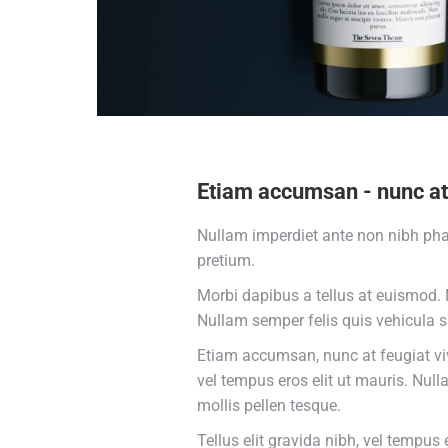
Etiam accumsan - nunc at 
Nullam imperdiet ante non nibh phar
pretium.
Morbi dapibus a tellus at euismod. 
Nullam semper felis quis vehicula sa
Etiam accumsan, nunc at feugiat vive
vel tempus eros elit ut mauris. Nulla
mollis pellen tesque.
Tellus elit gravida nibh, vel tempus 