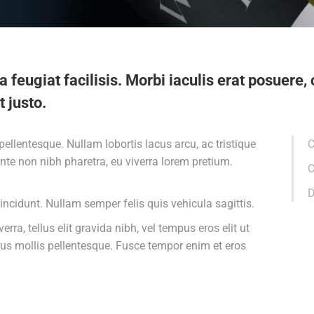
s a feugiat facilisis. Morbi iaculis erat posuere
t justo.
ellentesque. Nullam lobortis lacus arcu, ac tristique
C
te non nibh pharetra, eu viverra lorem pretium.
C
D
tincidunt. Nullam semper felis quis vehicula sagittis.
ra, tellus elit gravida nibh, vel tempus eros elit ut
urus mollis pellentesque. Fusce tempor enim et eros