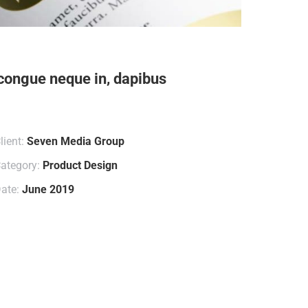
, congue neque in, dapibus
lient:
Seven Media Group
ategory:
Product Design
ate:
June 2019