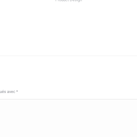
qués avec
*