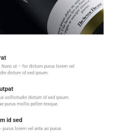
rat
. Nunc ut – for dictum purus lorem vel
udin dictum id sed ipsum.
utpat
us sollicitudin dictum id sed ipsum.
tae purus mollis pellen tesque.
um id sed
- purus lorem vel ante ac purus