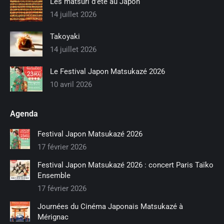
Les matsuri d’été au Japon
dans
dans
dans
14 juillet 2026
une
une
une
Takoyaki
nouvelle
nouvelle
nouvelle
14 juillet 2026
fenêtre
fenêtre
fenêtre
Le Festival Japon Matsukazé 2026
10 avril 2026
Agenda
Festival Japon Matsukazé 2026
17 février 2026
Festival Japon Matsukazé 2026 : concert Paris Taïko
Ensemble
17 février 2026
Journées du Cinéma Japonais Matsukazé à
Mérignac